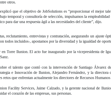
entre otros.
xplicó que el objetivo de JobSolutions es “proporcionar el mejor talen
rabajo temporal y consultoría de selección, impulsamos la empleabilid
o para dar una respuesta ágil a las necesidades del cliente”, dijo.
tas, reclutamiento, entrevistas y contratación, asegurando un ajuste óp
on todos incluidos-, apostamos por la diversidad y la igualdad de oport
r en Torre Ilunion. El acto fue inaugurado por la vicepresidenta de Ig
a Sanz.
sobre el talento que contó con la intervención de Santiago Álvarez 
trategia e Innovación de Ilunion, Alejandro Fernández, y la directora
les retos que enfrentan actualmente los directores de Recursos Humanos 
union Facility Services, Jaime Calzado, y la gerente nacional de Ilun
idar el corazón de las empresas, sus personas.