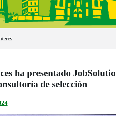
nterés
vices ha presentado JobSoluti
nsultoría de selección
024