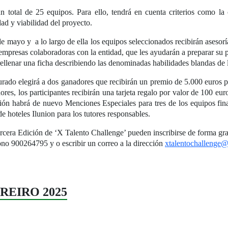
un total de 25 equipos. Para ello, tendrá en cuenta criterios como la 
dad y viabilidad del proyecto.
e mayo y a lo largo de ella los equipos seleccionados recibirán asesor
resas colaboradoras con la entidad, que les ayudarán a preparar su pr
rellenar una ficha describiendo las denominadas habilidades blandas de l
jurado elegirá a dos ganadores que recibirán un premio de 5.000 euros 
s, los participantes recibirán una tarjeta regalo por valor de 100 euros
ión habrá de nuevo Menciones Especiales para tres de los equipos finali
de hoteles Ilunion para los tutores responsables.
ercera Edición de ‘X Talento Challenge’ pueden inscribirse de forma gra
éfono 900264795 y o escribir un correo a la dirección
xtalentochallenge
EBREIRO 2025