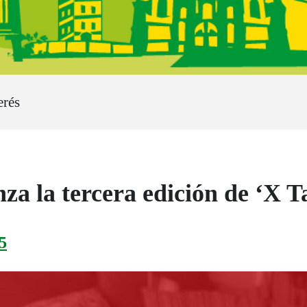
erés
a la tercera edición de ‘X T
5