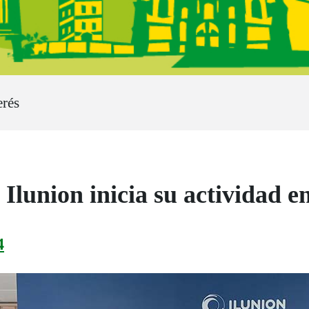
erés
Ilunion inicia su actividad e
4