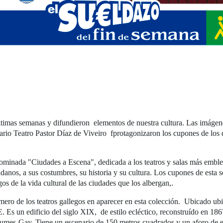
últimas semanas y difundieron elementos de nuestra cultura. Las imágen
enario Teatro Pastor Díaz de Viveiro fprotagonizaron los cupones de los
inada "Ciudades a Escena", dedicada a los teatros y salas más emble
adanos, a sus costumbres, su historia y su cultura. Los cupones de esta ser
os de la vida cultural de las ciudades que los albergan,.
mero de los teatros gallegos en aparecer en esta colección. Ubicado ubi
. Es un edificio del siglo XIX, de estilo ecléctico, reconstruído en 186
mes-Gay. Tiene un escenario de 150 metros cuadrados y un aforo de entr