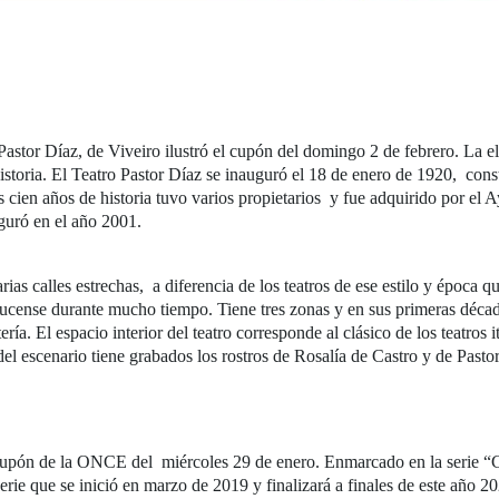
astor Díaz, de Viveiro ilustró el cupón del domingo 2 de febrero. La el
 historia. El Teatro Pastor Díaz se inauguró el 18 de enero de 1920, con
 cien años de historia tuvo varios propietarios y fue adquirido por el
guró en el año 2001.
rias calles estrechas, a diferencia de los teatros de ese estilo y época q
 lucense durante mucho tiempo. Tiene tres zonas y en sus primeras déca
ría. El espacio interior del teatro corresponde al clásico de los teatros
 del escenario tiene grabados los rostros de Rosalía de Castro y de Pa
 cupón de la ONCE del miércoles 29 de enero. Enmarcado en la serie “C
e que se inició en marzo de 2019 y finalizará a finales de este año 2020