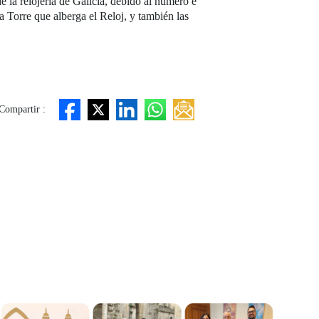
de la relojería de Galicia, debido al número e
a Torre que alberga el Reloj, y también las
Compartir :