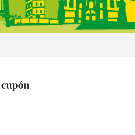
l cupón
0