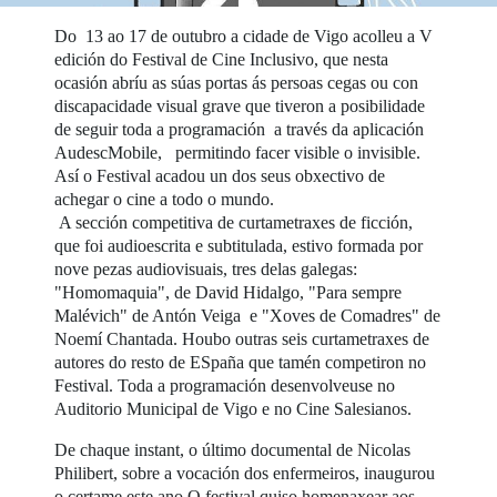
Do 13 ao 17 de outubro a cidade de Vigo acolleu a V
edición do Festival de Cine Inclusivo, que nesta
ocasión abríu as súas portas ás persoas cegas ou con
discapacidade visual grave que tiveron a posibilidade
de seguir toda a programación a través da aplicación
AudescMobile, permitindo facer visible o invisible.
Así o Festival acadou un dos seus obxectivo de
achegar o cine a todo o mundo.
A sección competitiva de curtametraxes de ficción,
que foi audioescrita e subtitulada, estivo formada por
nove pezas audiovisuais, tres delas galegas:
"Homomaquia", de David Hidalgo, "Para sempre
Malévich" de Antón Veiga e "Xoves de Comadres" de
Noemí Chantada. Houbo outras seis curtametraxes de
autores do resto de ESpaña que tamén competiron no
Festival. Toda a programación desenvolveuse no
Auditorio Municipal de Vigo e no Cine Salesianos.
De chaque instant, o último documental de Nicolas
Philibert, sobre a vocación dos enfermeiros, inaugurou
o certame este ano O festival quiso homenaxear aos