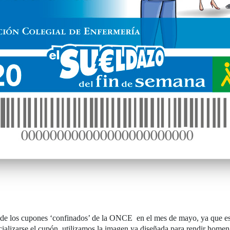
yo de los cupones ‘confinados’ de la ONCE en el mes de mayo, ya que es
alizarse el cupón, utilizamos la imagen ya diseñada para rendir homen