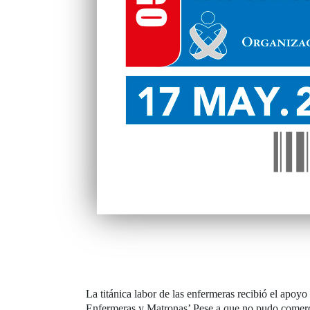
La titánica labor de las enfermeras recibió el apo
Enfermeras y Matronas’ Pese a que no pudo comerci