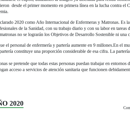
uvieron desde el primer momento en primera línea en la lucha contra el
emia.
larado 2020 como Año Internacional de Enfermeras y Matronas. Es la p
esionales de la Sanidad, con su trabajo diario y con su labor en tareas 
tronas no se lograrán los Objetivos de Desarrollo Sostenible ni una co
que el personal de enfermería y partería aumente en 9 millones.En el mun
partería constituye una proporción considerable de esa cifra. La parterí
s se pretende que todas estas personas puedan trabajar en entornos do
ngan acceso a servicios de atención sanitaria que funcionen debidamente
ÑO 2020
Com