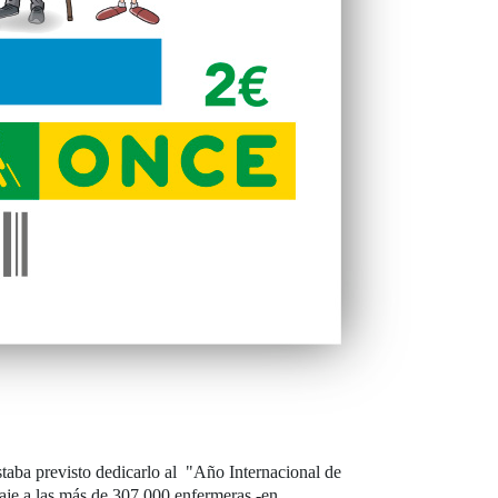
taba previsto dedicarlo al "Año Internacional de
aje a las más de 307.000 enfermeras -en