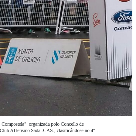
e Compostela", organizada polo Concello de
o Club ATletismo Sada -CAS-, clasificándose no 4º