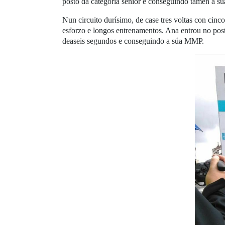
posto da categoría senior e conseguindo tamén a sú
Nun circuito durísimo, de case tres voltas con cinc
esforzo e longos entrenamentos. Ana entrou no post
deaseis segundos e conseguindo a súa MMP.