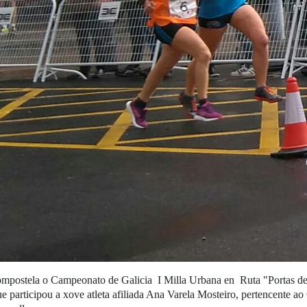
ompostela o Campeonato de Galicia I Milla Urbana en Ruta "Portas d
e participou a xove atleta afiliada Ana Varela Mosteiro, pertencente a