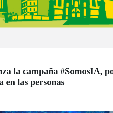
za la campaña #SomosIA, por
da en las personas
4