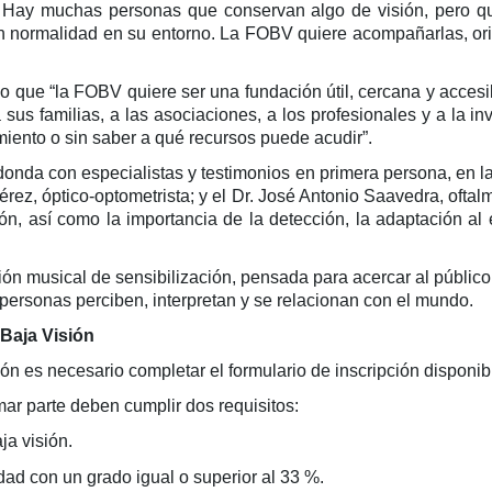
 Hay muchas personas que conservan algo de visión, pero que
 con normalidad en su entorno. La FOBV quiere acompañarlas, ori
 que “la FOBV quiere ser una fundación útil, cercana y accesib
 sus familias, a las asociaciones, a los profesionales y a la i
miento o sin saber a qué recursos puede acudir”.
onda con especialistas y testimonios en primera persona, en la
ez, óptico-optometrista; y el Dr. José Antonio Saavedra, oftal
ión, así como la importancia de la detección, la adaptación al
n musical de sensibilización, pensada para acercar al público,
e personas perciben, interpretan y se relacionan con el mundo.
Baja Visión
 es necesario completar el formulario de inscripción disponib
ar parte deben cumplir dos requisitos:
ja visión.
dad con un grado igual o superior al 33 %.