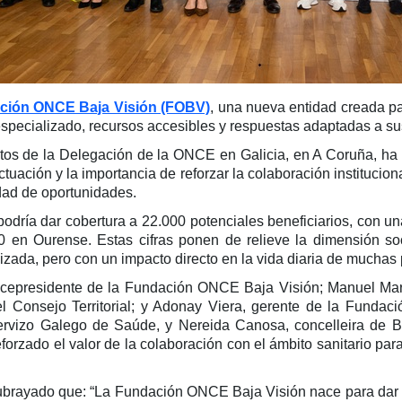
ción ONCE Baja Visión (FOBV)
, una nueva entidad creada pa
especializado, recursos accesibles y respuestas adaptadas a s
tos de la Delegación de la ONCE en Galicia, en A Coruña, ha 
uación y la importancia de reforzar la colaboración instituciona
dad de oportunidades.
odría dar cobertura a 22.000 potenciales beneficiarios, con u
 en Ourense. Estas cifras ponen de relieve la dimensión soci
lizada, pero con un impacto directo en la vida diaria de muchas 
vicepresidente de la Fundación ONCE Baja Visión; Manuel Mar
l Consejo Territorial; y Adonay Viera, gerente de la Funda
rvizo Galego de Saúde, y Nereida Canosa, concelleira de Ben
rzado el valor de la colaboración con el ámbito sanitario para
ubrayado que: “La Fundación ONCE Baja Visión nace para dar 