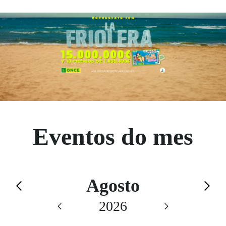
Eventos do mes
Calendario de Agosto
Agosto
Saltar el calendario
2026