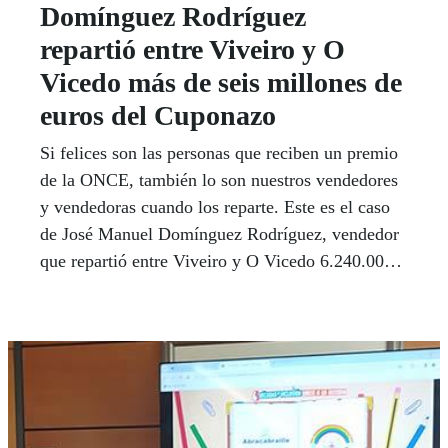
Domínguez Rodríguez
repartió entre Viveiro y O
Vicedo más de seis millones de
euros del Cuponazo
Si felices son las personas que reciben un premio
de la ONCE, también lo son nuestros vendedores
y vendedoras cuando los reparte. Este es el caso
de José Manuel Domínguez Rodríguez, vendedor
que repartió entre Viveiro y O Vicedo 6.240.000
euros en siete cupones premiados, uno de ellos
con el premio mayor de 6.000.000 de euros del
Cuponazo, y seis cupones más agraciados con
40.000 euros cada uno, en el sorteo del viernes 8
de marzo.