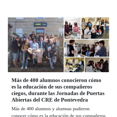
ONCE que, en esta ocasión, ha invitado a los
docentes y estudiantes a crear el “Inclusionario”,
el diccionario más democrático e inclusivo de la
historia y el primero con palabras que definen la
importancia de la inclusión de las personas con
discapacidad en la sociedad.
Más de 400 alumnos conocieron cómo
es la educación de sus compañeros
ciegos, durante las Jornadas de Puertas
Abiertas del CRE de Pontevedra
Más de 400 alumnos y alumnas pudieron
conocer cómo es la educación de sus compañeros