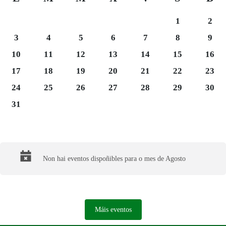
Sábado 1
Domi
1
2
Luns 3
Martes 4
Mércores 5
Xoves 6
Venres 7
Sábado 8
Domi
3
4
5
6
7
8
9
Luns 10
Martes 11
Mércores 12
Xoves 13
Venres 14
Sábado 15
Domi
10
11
12
13
14
15
16
Luns 17
Martes 18
Mércores 19
Xoves 20
Venres 21
Sábado 22
Domi
17
18
19
20
21
22
23
Luns 24
Martes 25
Mércores 26
Xoves 27
Venres 28
Sábado 29
Domi
24
25
26
27
28
29
30
Luns 31
31
Final del calendario
Non hai eventos dispoñibles para o mes de Agosto
Máis eventos