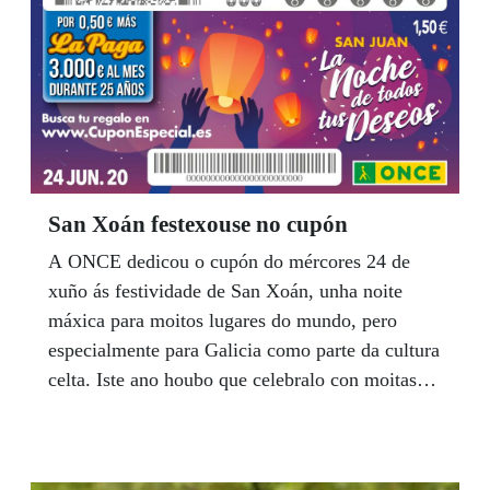
de normas poco accesibles, mamparas,
mascarillas o geles hidroalcohólicos que
dificultan su vida cotidiana.
San Xoán festexouse no cupón
A ONCE dedicou o cupón do mércores 24 de
xuño ás festividade de San Xoán, unha noite
máxica para moitos lugares do mundo, pero
especialmente para Galicia como parte da cultura
celta. Iste ano houbo que celebralo con moitas
restriccións, ainda que non faltaron fogueiras ou
cacharelas, e tampouco sardiñas e cachelos con
pan de millo e bo viño.