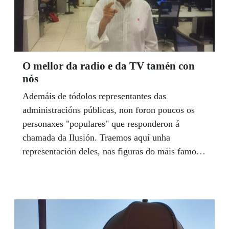
tanto para las personas ciegas afiliadas a la
Organización, los trabajadores y trabajadoras, o
el resto de la ciudadanía.
O mellor da radio e da TV tamén con
nós
Ademáis de tódolos representantes das
administracións públicas, non foron poucos os
personaxes "populares" que responderon á
chamada da Ilusión. Traemos aquí unha
representación deles, nas figuras do máis famoso
presentador e locutor de Galicia, Xosé Ramón
Gayoso, máis de 35 anos no Luar. Tamén ao
gran actor e humorista Xosé M. Touriñán e
rematamos coa lenda da radio e maestre da
animación radiofónica, o padronés Pepe