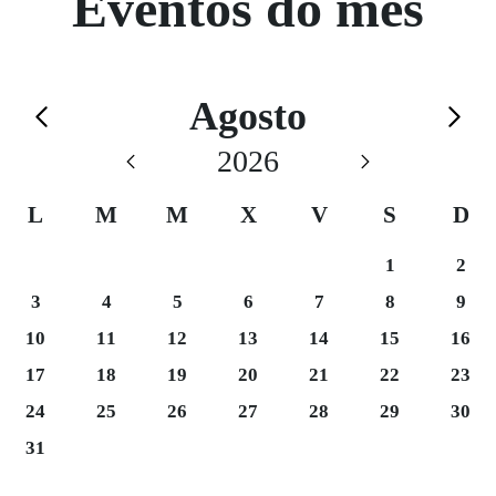
Eventos do mes
Calendario de Agosto
Agosto
Saltar el calendario
2026
L
M
M
X
V
S
D
Sábado 1
Domi
1
2
Luns 3
Martes 4
Mércores 5
Xoves 6
Venres 7
Sábado 8
Domi
3
4
5
6
7
8
9
Luns 10
Martes 11
Mércores 12
Xoves 13
Venres 14
Sábado 15
Domi
10
11
12
13
14
15
16
Luns 17
Martes 18
Mércores 19
Xoves 20
Venres 21
Sábado 22
Domi
17
18
19
20
21
22
23
Luns 24
Martes 25
Mércores 26
Xoves 27
Venres 28
Sábado 29
Domi
24
25
26
27
28
29
30
Luns 31
31