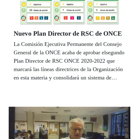
Nuevo Plan Director de RSC de ONCE
La Comisión Ejecutiva Permanente del Consejo
General de la ONCE acaba de aprobar elsegundo
Plan Director de RSC ONCE 2020-2022 que
marcará las líneas directrices de la Organización
en esta materia y consolidará un sistema de
Responsabilidad Social Corporativa (RSC)
dentro de la gestión,. Ante la situación extrema
de crisis sanitaria, económica y social provocada
por el Covid-19, la RSC de las organizaciones ha
de estar más presente que nunca. En este sentido,
la ONCE se ha volcado en la solidaridad,
reafirmando su vinculación con la sociedad,