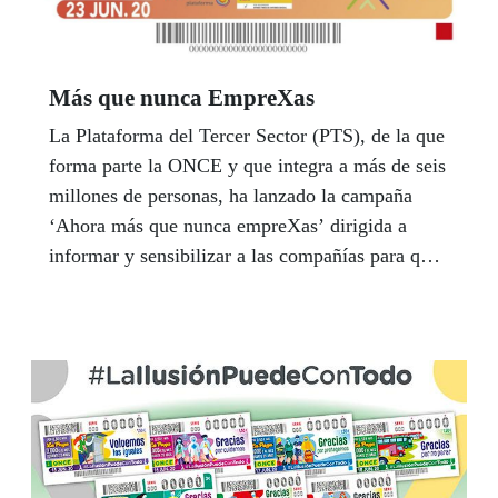
Más que nunca EmpreXas
La Plataforma del Tercer Sector (PTS), de la que
forma parte la ONCE y que integra a más de seis
millones de personas, ha lanzado la campaña
‘Ahora más que nunca empreXas’ dirigida a
informar y sensibilizar a las compañías para que
marquen la Casilla Empresa Solidaria dedicada a
fines sociales al tributar por el Impuesto de
Sociedades. Esta medida les permitirá, por
segundo año consecutivo, contribuir a lograr una
sociedad más cohesionada y abordar a
reconstrucción social del país marcando la casilla
00073 (modelo 200) o la 069 (modelo 220) de
este impuesto.