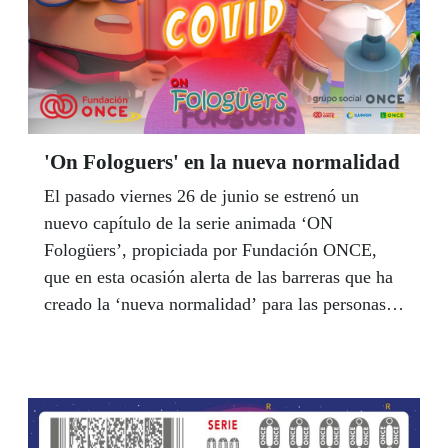
'On Fologuers' en la nueva normalidad
El pasado viernes 26 de junio se estrenó un
nuevo capítulo de la serie animada ‘ON
Fologüers’, propiciada por Fundación ONCE,
que en esta ocasión alerta de las barreras que ha
creado la ‘nueva normalidad’ para las personas
con discapacidad.Bajo el hashtag
#BarrerismoCovid, los protagonistas abordan con
humor cómo se enfrentan las personas con
discapacidad a la situación que ha dejado la
pandemia del coronavirus y que incluye cientos