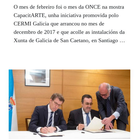
O mes de febreiro foi o mes da ONCE na mostra
CapacitARTE, unha iniciativa promovida polo
CERMI Galicia que arrancou no mes de
decembro de 2017 e que acolle as instalacións da
Xunta de Galicia de San Caetano, en Santiago de
Compostela. Un total de 20 paneis amosaron o
día a día da institución, con imaxes do
Voluntariado ONCE e tamén doutros perfís
implicados na Organización. A inauguración da
mostra da ONCE estivo presidida polo
conselleiro de Política Social, José Manuel Rey
Varela, con asistencia do presidente do Consello
Territorial da ONCE e vicepresidente do CERMI
Galicia, Carlos Fernández Lamigueiro.