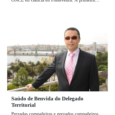
ONCE en Galicia en Pontevedra. A primeira
actividade foi a celebración dunha "Experiencia a
cegas” que congregou a medio centenar de
representantes do mundo politico, empresarial,
cultural educativo e económico da cidade nas
instalacións do CRE para asistir a unha
presentación multisensorial do mundo da camelia
nos xardíns e, de seguido, participar nun "xantar
a cegas", todo coa colaboración do profesorado e
alumnado do CIFP Carlos Oroza.
Saúdo de Benvida do Delegado
Territorial
Prezadas compañeiras e prezados compañeiros,