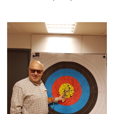
gallegas; quizá las siempre difíciles
comunicaciones entre Galicia y Madrid; quizá la
apuesta firme por este proyecto de la mano de
sus decididos impulsores gallegos y de la
dirección de la ONCE; quizá; ......, fueron causa
de que el denominado “Colegio nº 2 de la
ONCE” y luego el “Colegio Santiago Apóstol de
Pontevedra” fuese su 2ª apuesta educativa tras su
centro de Madrid y enraizase en una ciudad de
un hermoso rincón de España, que es la capital
de las rías baixas, al sur de Galicia y muy
próxima a la frontera con Portugal.