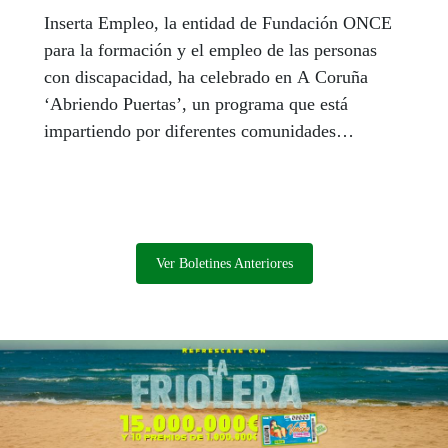
Inserta Empleo, la entidad de Fundación ONCE
para la formación y el empleo de las personas
con discapacidad, ha celebrado en A Coruña
‘Abriendo Puertas’, un programa que está
impartiendo por diferentes comunidades
autónomas y que ha formado en esta ciudad a 15
jóvenes con discapacidad. El objetivo de esta
iniciativa es motivarlos, facilitar su acceso al
empleo y fomentar el emprendimiento, a través
del desarrollo de competencias como la energía,
Ver Boletines Anteriores
la creatividad, la comunicación y el
autoliderazgo.