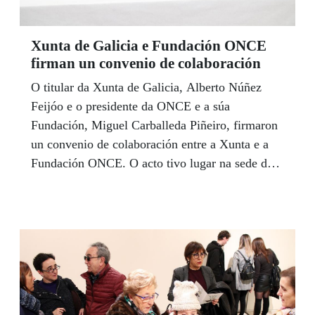
Xunta de Galicia e Fundación ONCE
firman un convenio de colaboración
O titular da Xunta de Galicia, Alberto Núñez
Feijóo e o presidente da ONCE e a súa
Fundación, Miguel Carballeda Piñeiro, firmaron
un convenio de colaboración entre a Xunta e a
Fundación ONCE. O acto tivo lugar na sede da
Presidencia do Goberno galego en San Caetano
(Santiago de Compostela) na mañá do 6 de
febreiro. Durante o acto, ámbolos dous avogaron
pola cooperación da Xunta e os distintos axentes
sociais, neste caso a Fundación ONCE, para
seguir avanzando cara a unha sociedade na que
ter distintas capacidades non signifique ter
menos oportunidades.