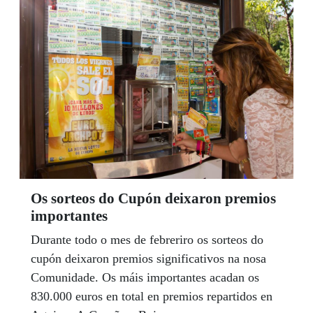
Manuel Martínez Pan e o presidente do Consello
Territorial, Carlos Fernández Lamigueiro foron os
anfitrións da visita da política galega, que estivo
acompañada da concelleira coruñesa, Avia Veira e
do responsable do partido na cidade herculina,
Manel Méndez
Os sorteos do Cupón deixaron premios
importantes
Durante todo o mes de febreriro os sorteos do
cupón deixaron premios significativos na nosa
Comunidade. Os máis importantes acadan os
830.000 euros en total en premios repartidos en