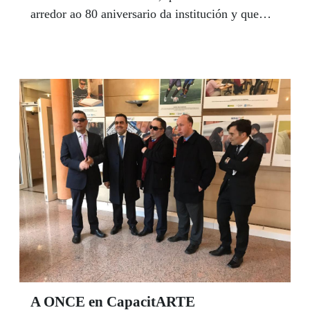
arredor ao 80 aniversario da institución y que
convócanse coa finalidade de recoñecer a persoas
físicas ou xurídicas que destaquen polo seu labor
solidario na súa contorna de influencia, con
especial atención á evolución social e ao
inconformismo como parte esencial do ADN da
ONCE. Nesta convocatoria, o Xurado valorará
de xeito especial cómo outra forma de facer e
pensar trasforma a sociedade e faina evolucionar.
A ONCE en CapacitARTE