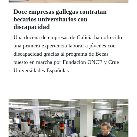
mais destacadas das entidades sociais do CERMI
e do terceiro sector na nosa comunidade; en
Doce empresas gallegas contratan
definitiva,a todo o que teña que ver con este
becarios universitarios con
discapacidad
maravilloso proxecto social e colectivo que día a
día construimos entre todos e todas.
Una docena de empresas de Galicia han ofrecido
una primera experiencia laboral a jóvenes con
discapacidad gracias al programa de Becas
puesto en marcha por Fundación ONCE y Crue
Universidades Españolas