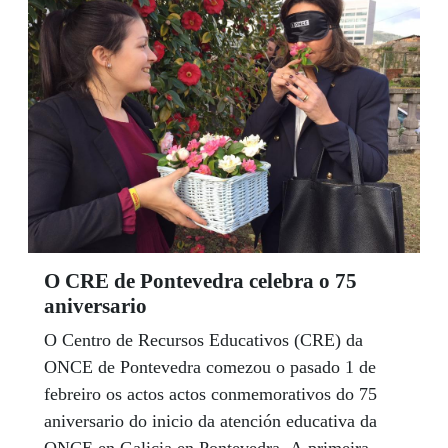
Leóns (Granada), ou a do Taj Mahal, da India,
para coñecer qué sinte unha persoa cega cando
percibe a arte a través do tacto.
O CRE de Pontevedra celebra o 75
aniversario
O Centro de Recursos Educativos (CRE) da
ONCE de Pontevedra comezou o pasado 1 de
febreiro os actos actos conmemorativos do 75
aniversario do inicio da atención educativa da