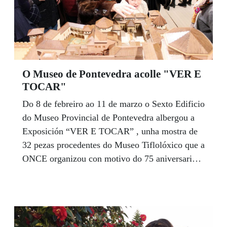
O Museo de Pontevedra acolle "VER E
TOCAR"
Do 8 de febreiro ao 11 de marzo o Sexto Edificio
do Museo Provincial de Pontevedra albergou a
Exposición “VER E TOCAR” , unha mostra de
32 pezas procedentes do Museo Tiflolóxico que a
ONCE organizou con motivo do 75 aniversario
da implantación da atención educativa específica
para cegos en Pontevedra. O númeroso público
que congregou mirou e tocou as maquetas dos
Palacios Árabes da Alhambra e do Patio dos