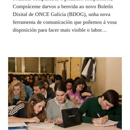
Compráceme darvos a benvida ao novo Boletín
Dixital de ONCE Galicia (BDOG), unha nova
ferramenta de comunicación que poñemos á vosa
disposición para facer mais visible o labor
desenvolvido nos distintos ámbitos do Grupo
Social ONCE en Galicia. Este Boletín Dixital
que hoxe vos presento non ven a suplir ningún
dos soportes comunicacionais dos que xa
dispoñemos, senón que ven a complementalos a
todos eles, chamando a atención sobre os
acontecementos acaecidos no noso entorno mais
inmediato: a actividade xenerada nos nosos
centros e pola nosa xente, as iniciativas
emprendidas en Galicia pola nosa querida
Fundación, á marcha do noso grupo empresarial
social Ilunion en Galicia, ou mesmo ás novas