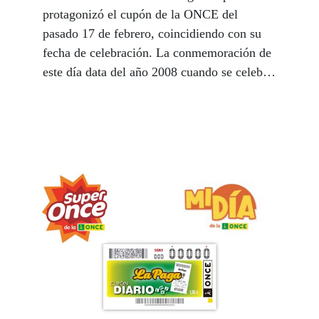
protagonizó el cupón de la ONCE del
pasado 17 de febrero, coincidiendo con su
fecha de celebración. La conmemoración de
este día data del año 2008 cuando se celebró
la primera edición organizada por la
European Gambling and Betting Association
(EGBA), desde entonces su repercusión y
medios para su difusión ha ido creciendo.