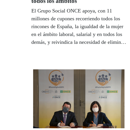
todos los ámbitos
El Grupo Social ONCE apoya, con 11
millones de cupones recorriendo todos los
rincones de España, la igualdad de la mujer
en el ámbito laboral, salarial y en todos los
demás, y reivindica la necesidad de eliminar
definitivamente las brechas de género. Para
ello ha dedicado su cupón del 22 de febrero
al Día de la Igualdad Salarial y el del 8 de
marzo será al Día Internacional de la Mujer.
Además, denuncia que las mujeres con
discapacidad han visto decrecer su salario en
500 euros desde 2010.