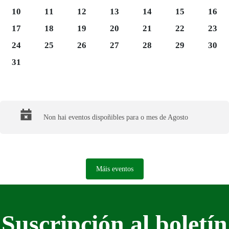
Luns 10
Martes 11
Mércores 12
Xoves 13
Venres 14
Sábado 15
Domi
10
11
12
13
14
15
16
Luns 17
Martes 18
Mércores 19
Xoves 20
Venres 21
Sábado 22
Domi
17
18
19
20
21
22
23
Luns 24
Martes 25
Mércores 26
Xoves 27
Venres 28
Sábado 29
Domi
24
25
26
27
28
29
30
Luns 31
31
Final del calendario
Non hai eventos dispoñibles para o mes de Agosto
Máis eventos
Suscripción al boletín