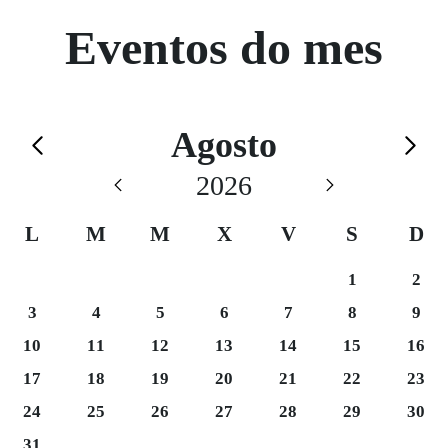
Eventos do mes
Calendario de Agosto
Agosto
Saltar el calendario
2026
L
M
M
X
V
S
D
Sábado 1
Domi
1
2
Luns 3
Martes 4
Mércores 5
Xoves 6
Venres 7
Sábado 8
Domi
3
4
5
6
7
8
9
Luns 10
Martes 11
Mércores 12
Xoves 13
Venres 14
Sábado 15
Domi
10
11
12
13
14
15
16
Luns 17
Martes 18
Mércores 19
Xoves 20
Venres 21
Sábado 22
Domi
17
18
19
20
21
22
23
Luns 24
Martes 25
Mércores 26
Xoves 27
Venres 28
Sábado 29
Domi
24
25
26
27
28
29
30
Luns 31
31