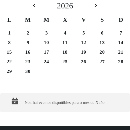
2026
L
M
M
X
V
S
D
Luns 1
Martes 2
Mércores 3
Xoves 4
Venres 5
Sábado 6
Domi
1
2
3
4
5
6
7
Luns 8
Martes 9
Mércores 10
Xoves 11
Venres 12
Sábado 13
Domi
8
9
10
11
12
13
14
Luns 15
Martes 16
Mércores 17
Xoves 18
Venres 19
Sábado 20
Domi
15
16
17
18
19
20
21
Luns 22
Martes 23
Mércores 24
Xoves 25
Venres 26
Sábado 27
Domi
22
23
24
25
26
27
28
Luns 29
Martes 30
29
30
Final del calendario
Non hai eventos dispoñibles para o mes de Xuño