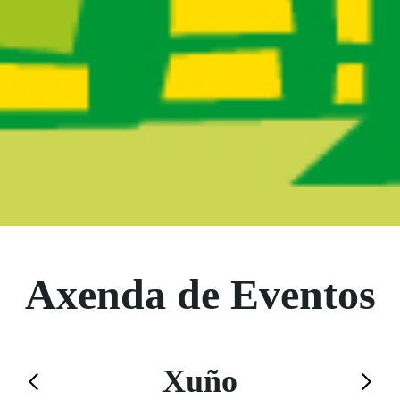
Boletín Noticias
Axenda de Eventos
Calendario de Xuño
Xuño
Saltar el calendario