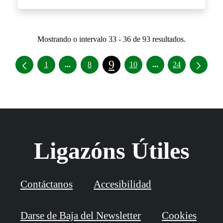
Mostrando o intervalo 33 - 36 de 93 resultados.
9
Intermediate Pages Use TAB to navigate.
Intermediate Pages
1
...
8
10
...
24
Ligazóns Útiles
Contáctanos
Accesibilidad
Darse de Baja del Newsletter
Cookies