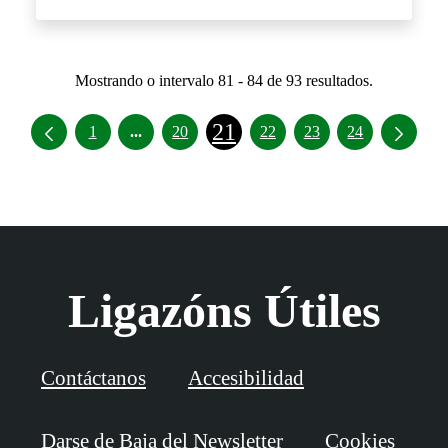
Mostrando o intervalo 81 - 84 de 93 resultados.
21
Intermediate Pages Use TAB to navigate.
1
...
20
22
23
24
Ligazóns Útiles
Contáctanos
Accesibilidad
Darse de Baja del Newsletter
Cookies