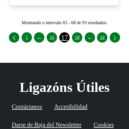
Mostrando o intervalo 65 - 68 de 93 resultados.
17
Intermediate Pages Use TAB to navigate.
Intermediate Pages
1
...
16
18
...
24
Ligazóns Útiles
Contáctanos
Accesibilidad
Darse de Baja del Newsletter
Cookies