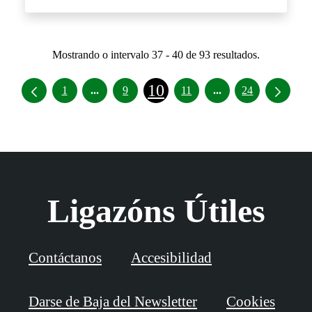
Mostrando o intervalo 37 - 40 de 93 resultados.
10
Intermediate Pages Use TAB to navigate.
Intermediate Pages
1
...
9
11
...
24
Ligazóns Útiles
Contáctanos
Accesibilidad
Darse de Baja del Newsletter
Cookies